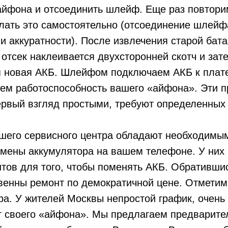
йфона и отсоединить шлейф. Еще раз повторим
лать это самостоятельно (отсоединение шлейф
и аккуратности). После извлечения старой бата
отсек наклеивается двухсторонней скотч и зат
я новая АКБ. Шлейфом подключаем АКБ к плат
яем работоспособность вашего «айфона». Эти 
рвый взгляд простыми, требуют определенных 
шего сервисного центра обладают необходимы
мены аккумулятора на вашем телефоне. У них 
тов для того, чтобы поменять АКБ. Обратившис
венны ремонт по демократичной цене. Отметим
ра. У жителей Москвы непростой график, очень
т своего «айфона». Мы предлагаем предварите