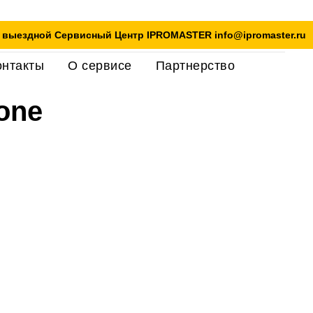
 выездной Сервисный Центр IPROMASTER info@ipromaster.ru
онтакты
О сервисе
Партнерство
one