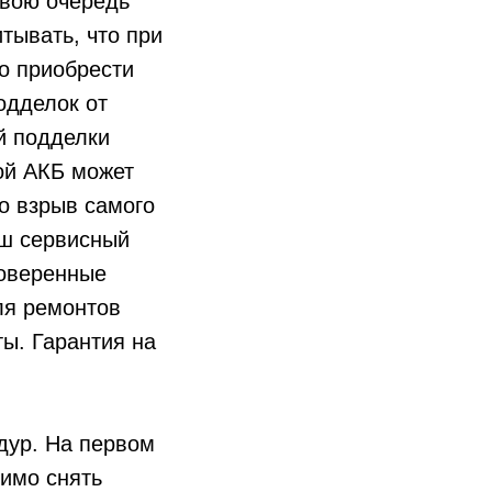
свою очередь
тывать, что при
о приобрести
одделок от
й подделки
ой АКБ может
о взрыв самого
аш сервисный
роверенные
ля ремонтов
ы. Гарантия на
дур. На первом
димо снять