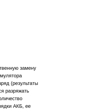
твенную замену
умулятора
ряд (результаты
ся разряжать
оличество
рядки АКБ, ее