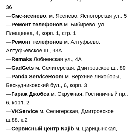
36
—
Смс-ясенево
, м. Ясенево, Ясногорская ул., 5
—
Ремонт телефонов
м. Бибирево, ул.
Плещеева, 4, корп. 1, стр. 1
—
Ремонт телефонов
м. Алтуфьево,
Алтуфьевское ш., 93А
—
Remaks
Лобненская ул., 4А
—
GadGets
м. Селигерская, Дмитровское ш., 89
—
Panda ServiceRoom
м. Верхние Лихоборы,
Бескудниковский бул., 6, корп. 3
—
Гараж Джобса
м. Окружная, Гостиничный пр.,
6, корп. 2
—
VKService
м. Селигерская, Дмитровское
ш.88, к.2
—
Сервисный центр Najib
м. Царицынская,