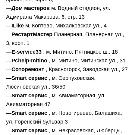
—
Дом мастеров
м. Водный стадион, ул.
Адмирала Макарова, 6, стр. 13
—
ILike
м. Коптево, Михалковская ул., 4
—
РестартМастер
Планерная, Планерная ул.,
3, корп. 1
—
E-service33
, м. Митино, Пятницкое ш., 18
—
Pchelp-mitino
, м. Митино, Митинская ул., 31
—
Соторемонт
, Красногорск, Заводская ул., 27
—
Smart сервис
, м. Серпуховская,
Люсиновская ул., 36/50
—
Smart сервис
, м. Авиаматорная, ул
Авиаматорная 47
—
Smart сервис
, м. Новогиреево, Балашиха,
ул. Горенский бульвар 3
—
Smart сервис
, м. Некрасовская, Люберцы,