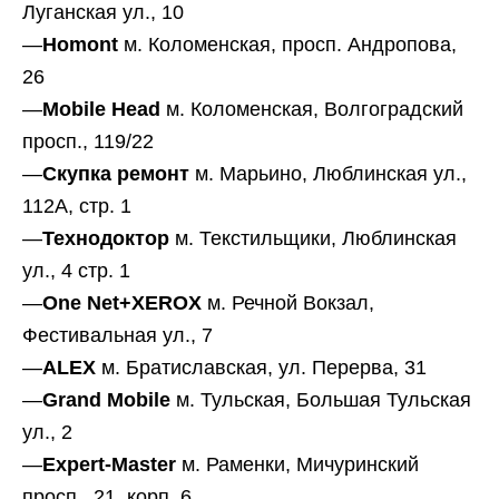
Луганская ул., 10
—
H
omont
м. Коломенская, просп. Андропова,
26
—
Mobile Head
м. Коломенская, Волгоградский
просп., 119/22
—
Скупка ремонт
м. Марьино, Люблинская ул.,
112А, стр. 1
—
Технодоктор
м. Текстильщики, Люблинская
ул., 4 стр. 1
—
One Net+XEROX
м. Речной Вокзал,
Фестивальная ул., 7
—
ALEX
м. Братиславская, ул. Перерва, 31
—
Grand Mobile
м. Тульская, Большая Тульская
ул., 2
—
Expert-Master
м. Раменки, Мичуринский
просп., 21, корп. 6,