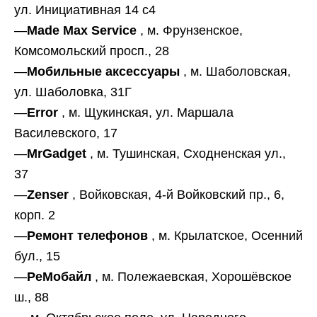
ул. Инициативная 14 с4
—
Made Max Service
, м. Фрунзенское,
Комсомольский просп., 28
—
Мобильные аксессуары
, м. Шаболовская,
ул. Шаболовка, 31Г
—
Error
, м. Щукинская, ул. Маршала
Василевского, 17
—
MrGadget
, м. Тушинская, Сходненская ул.,
37
—
Zenser
, Войковская, 4-й Войковский пр., 6,
корп. 2
—
Ремонт телефонов
, м. Крылатское, Осенний
бул., 15
—
РеМобайл
, м. Полежаевская, Хорошёвское
ш., 88