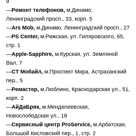
9
—
Ремонт телефонов,
м.Динамо,
Ленинградский просп., 33, корп. 5
—
Ars Mob,
м.Динамо, Ленинградский просп., 27
—
PS Center,
м.Рижская, ул. Гиляровского, 65,
стр. 1
—
Apple-Sapphire,
м.Курская, ул. Земляной
Вал, 7
—
СТ Мобайл,
м.Проспект Мира, Астраханский
пер., 5
—
Ремастер,
м.Люблино, Краснодарская ул., 51,
корп. 2
—
АйДаБряк,
м.Менделеевская,
Новослободская ул., 18
—
Сервисный центр ProService,
м.Арбатская,
Большой Кисловский пер., 1, стр. 2