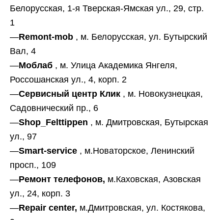
Белорусская, 1-я Тверская-Ямская ул., 29, стр.
1
—
Remont-mob
, м. Белорусская, ул. Бутырский
Вал, 4
—
М
облаб
, м. Улица Академика Янгеля,
Россошанская ул., 4, корп. 2
—
Сервисный центр Клик
, м. Новокузнецкая,
Садовнический пр., 6
—
Shop_Felttippen
, м. Дмитровская, Бутырская
ул., 97
—
S
mart-service
, м.Новаторское, Ленинский
просп., 109
—
Ремонт телефонов,
м.Каховская, Азовская
ул., 24, корп. 3
—
Repair center,
м.Дмитровская, ул. Костякова,